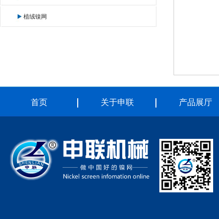
植绒镍网
首页
关于申联
产品展厅